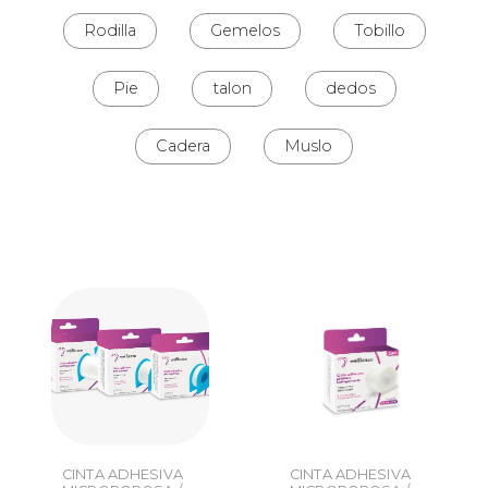
Rodilla
Gemelos
Tobillo
Pie
talon
dedos
Cadera
Muslo
CINTA ADHESIVA
CINTA ADHESIVA