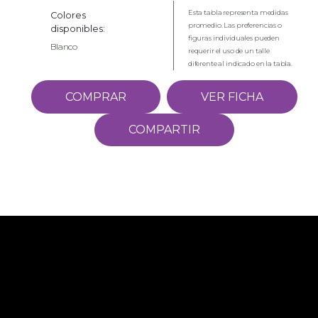
Esta tabla representa medidas
Colores
promedio. Las preferencias o
disponibles:
figuras individuales pueden
Blanco
requerir el uso de un talle
diferente al indicado en la tabla.
COMPRAR
VER FICHA
COMPARTIR
Empresa
Novedades
Contacto