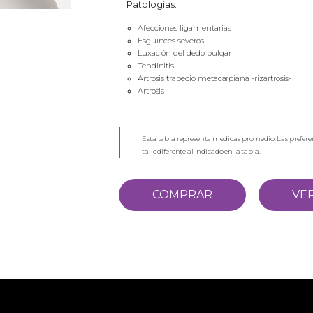
Patologías:
Afecciones ligamentarias
Esguinces severos
Luxación del dedo pulgar
Tendinitis
Artrosis trapecio metacarpiana -rizartrosis-
Artrosis
Esta tabla representa medidas promedio. Las preferen
talle diferente al indicado en la tabla.
COMPRAR
VER
Empresa
Novedades
Contacto