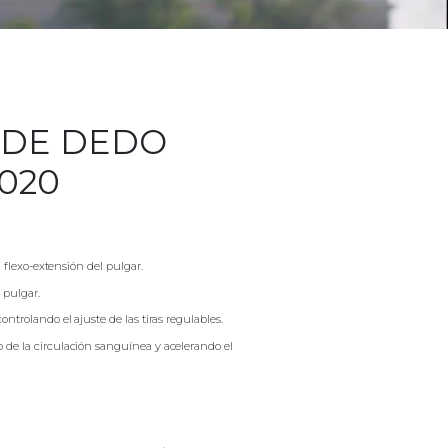
 DE DEDO
6020
a flexo-extensión del pulgar.
 pulgar.
ntrolando el ajuste de las tiras regulables.
 de la circulación sanguínea y acelerando el