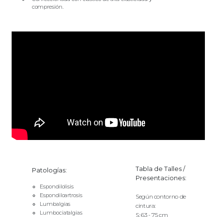
compresión.
Tabla de Talles /
Patologías:
Presentaciones:
Espondilolisis
Espondiloartrosis
Según contorno de
Lumbalgias
cintura:
Lumbociatalgias
S: 63 - 75 cm