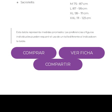
Sacroileítis
M: 75 - 87 cm
L: 87 - 99 cm
XL: 99 - 111 cm
XXL: 111 - 123 cm
Esta tabla representa medidas promedio. Las preferencias o figuras
individuales pueden requerir el uso de un talle diferente al indicado en
la tabla.
COMPRAR
VER FICHA
COMPARTIR
Empresa